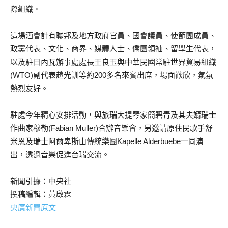
際組織。
這場酒會計有聯邦及地方政府官員、國會議員、使節團成員、
政黨代表、文化、商界、媒體人士、僑團領袖、留學生代表，
以及駐日內瓦辦事處處長王良玉與中華民國常駐世界貿易組織
(WTO)副代表趙光訓等約200多名來賓出席，場面歡欣，氣氛
熱烈友好。
駐處今年精心安排活動，與旅瑞大提琴家簡碧青及其夫婿瑞士
作曲家穆勒(Fabian Muller)合辦音樂會，另邀請原住民歌手舒
米恩及瑞士阿爾卑斯山傳統樂團Kapelle Alderbuebe一同演
出，透過音樂促進台瑞交流。
新聞引據：中央社
撰稿編輯：黃啟霖
央廣新聞原文