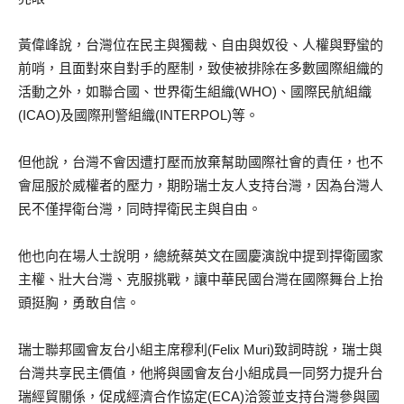
黃偉峰說，台灣位在民主與獨裁、自由與奴役、人權與野蠻的
前哨，且面對來自對手的壓制，致使被排除在多數國際組織的
活動之外，如聯合國、世界衛生組織(WHO)、國際民航組織
(ICAO)及國際刑警組織(INTERPOL)等。
但他說，台灣不會因遭打壓而放棄幫助國際社會的責任，也不
會屈服於威權者的壓力，期盼瑞士友人支持台灣，因為台灣人
民不僅捍衛台灣，同時捍衛民主與自由。
他也向在場人士說明，總統蔡英文在國慶演說中提到捍衛國家
主權、壯大台灣、克服挑戰，讓中華民國台灣在國際舞台上抬
頭挺胸，勇敢自信。
瑞士聯邦國會友台小組主席穆利(Felix Muri)致詞時說，瑞士與
台灣共享民主價值，他將與國會友台小組成員一同努力提升台
瑞經貿關係，促成經濟合作協定(ECA)洽簽並支持台灣參與國