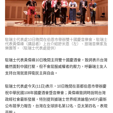
駐瑞士代表處10日晚間在伯恩市舉辦雙十國慶音樂會，駐瑞士
代表黃偉峰（講話者）上台介紹舒米恩（左）、旅瑞音樂家及
樂團等。（駐瑞士代表處提供）
駐瑞士代表黃偉峰10日晚間主持雙十國慶酒會，致詞表示台灣
雖然面對中國打壓，但不會屈服威權者的壓力，呼籲瑞士友人
支持台灣就是捍衛民主與自由。
駐瑞士代表處今天(11日)表示，10日晚間在首都伯恩市舉辦慶
祝中華民國108年國慶酒會暨音樂會；黃偉峰致詞時說明台灣
政經社會最新發展，特別提到據瑞士世界經濟論壇(WEF)最新
公布競爭力報告，台灣在全球排名第12名、亞太第四名，表現
亮眼。