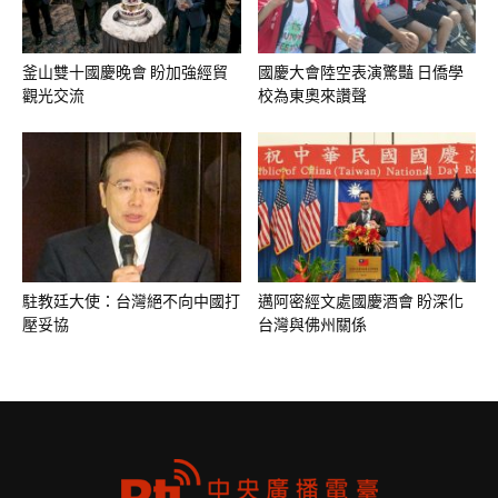
釜山雙十國慶晚會 盼加強經貿
國慶大會陸空表演驚豔 日僑學
觀光交流
校為東奧來讚聲
駐教廷大使：台灣絕不向中國打
邁阿密經文處國慶酒會 盼深化
壓妥協
台灣與佛州關係