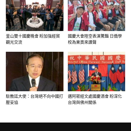
釜山雙十國慶晚會 盼加強經貿
國慶大會陸空表演驚豔 日僑學
觀光交流
校為東奧來讚聲
駐教廷大使：台灣絕不向中國打
邁阿密經文處國慶酒會 盼深化
壓妥協
台灣與佛州關係