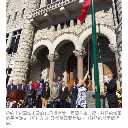
紐約上州雪城市政府11日舉辦雙十國慶升旗典禮，駐紐約辦事
處長徐儷文（前排左5）及當地政要參加。（駐紐約辦事處提
供）