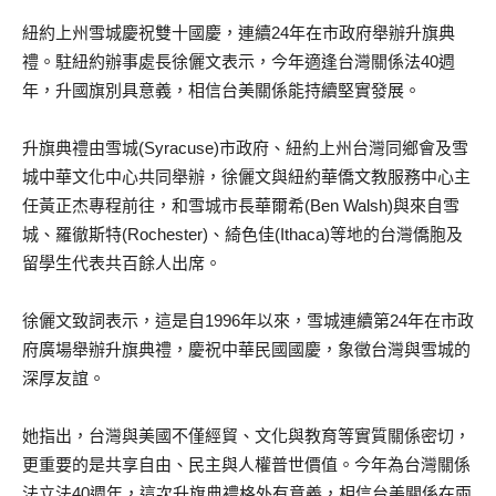
紐約上州雪城慶祝雙十國慶，連續24年在市政府舉辦升旗典
禮。駐紐約辦事處長徐儷文表示，今年適逢台灣關係法40週
年，升國旗別具意義，相信台美關係能持續堅實發展。
升旗典禮由雪城(Syracuse)市政府、紐約上州台灣同鄉會及雪
城中華文化中心共同舉辦，徐儷文與紐約華僑文教服務中心主
任黃正杰專程前往，和雪城市長華爾希(Ben Walsh)與來自雪
城、羅徹斯特(Rochester)、綺色佳(Ithaca)等地的台灣僑胞及
留學生代表共百餘人出席。
徐儷文致詞表示，這是自1996年以來，雪城連續第24年在市政
府廣場舉辦升旗典禮，慶祝中華民國國慶，象徵台灣與雪城的
深厚友誼。
她指出，台灣與美國不僅經貿、文化與教育等實質關係密切，
更重要的是共享自由、民主與人權普世價值。今年為台灣關係
法立法40週年，這次升旗典禮格外有意義，相信台美關係在兩