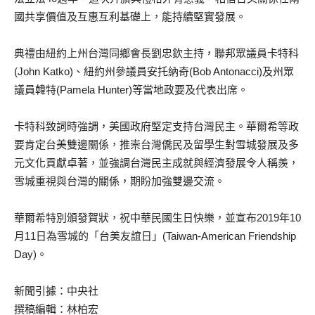
國共享價值及互惠互利基礎上，能持續堅實發展。
典禮由紐約上州台灣同鄉會長劉忠欽主持，聯邦眾議員卡特科
(John Katko)、紐約州參議員安托納奇(Bob Antonacci)及州眾
議員韓特(Pamela Hunter)等當地政要及代表出席。
卡特科致詞時強調，美國政府堅定支持台灣民主。華爾希等政
要肯定台美雙邊關係，推崇台灣僑民及留學生對雪城發展及多
元文化貢獻卓著，並強調台灣民主成就與經濟發展令人稱羨，
雪城重視與台灣的關係，期盼加強雙邊交流。
華爾希特別頒發賀狀，祝中華民國生日快樂，並宣布2019年10
月11日為雪城的「台美友誼日」(Taiwan-American Friendship
Day)。
新聞引據：中央社
撰稿編輯：林柏宏