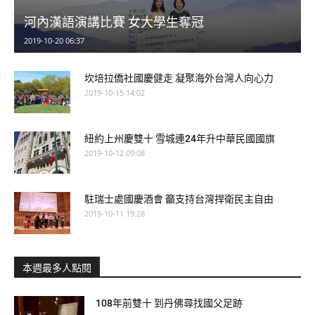
河內漢語演講比賽 女大學生奪冠
2019-10-20 06:37
坎培拉僑社國慶健走 凝聚海外台灣人向心力
2019-10-15 14:02
紐約上州慶雙十 雪城連24年升中華民國國旗
2019-10-12 09:08
駐瑞士處國慶酒會 籲支持台灣捍衛民主自由
2019-10-11 19:28
本週最多人點閱
108年前雙十 到丹佛尋找國父足跡